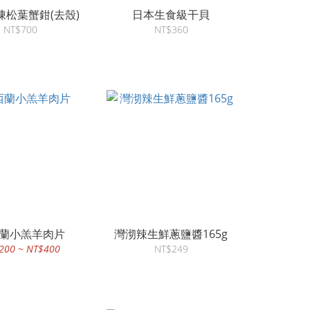
凍松葉蟹鉗(去殼)
日本生食級干貝
NT$700
NT$360
蘭小羔羊肉片
灣沏辣生鮮蔥鹽醬165g
200 ~ NT$400
NT$249