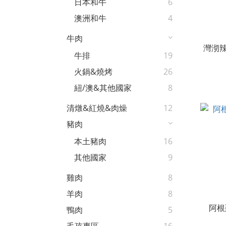
日本和牛
6
澳洲和牛
4
牛肉
灣沏
牛排
19
火鍋&燒烤
26
紐/澳&其他國家
8
清燉&紅燒&肉燥
12
豬肉
本土豬肉
16
其他國家
9
雞肉
8
羊肉
8
阿根
鴨肉
5