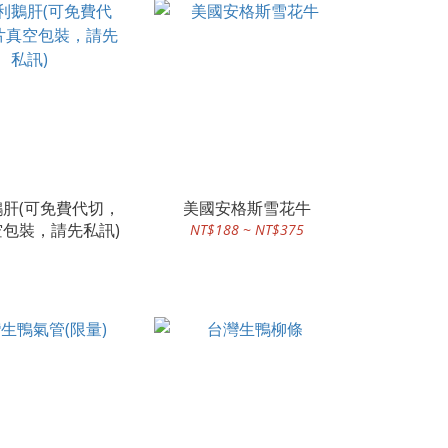
肝(可免費代切，
美國安格斯雪花牛
包裝，請先私訊)
NT$188 ~ NT$375