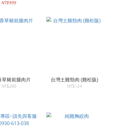
NT$999
香草豬前腿肉片
台灣土雞頸肉 (雞松阪)
NT$200
NT$124