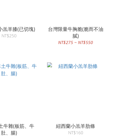
小羔羊膝(已切塊)
台灣限量牛胸脆(脆而不油
膩)
NT$250
NT$275 ~ NT$550
土牛雜(板筋、牛
紐西蘭小羔羊肋條
肚、腸)
NT$160