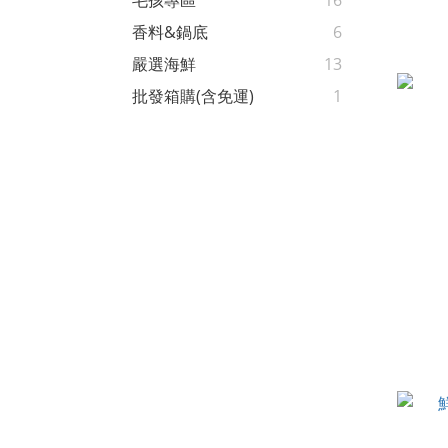
毛孩專區
16
香料&鍋底
6
嚴選海鮮
13
批發箱購(含免運)
1