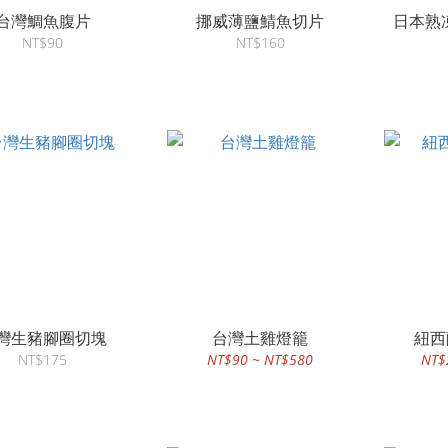
台灣鯛魚腹片
挪威薄鹽鯖魚切片
日本熟
NT$90
NT$160
灣生豬腳圈切塊
台灣土雞燈籠
紐西
NT$175
NT$90 ~ NT$580
NT$