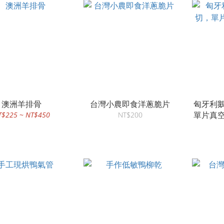
澳洲羊排骨
台灣小農即食洋蔥脆片
匈牙利鵝
單片真空
T$225 ~ NT$450
NT$200