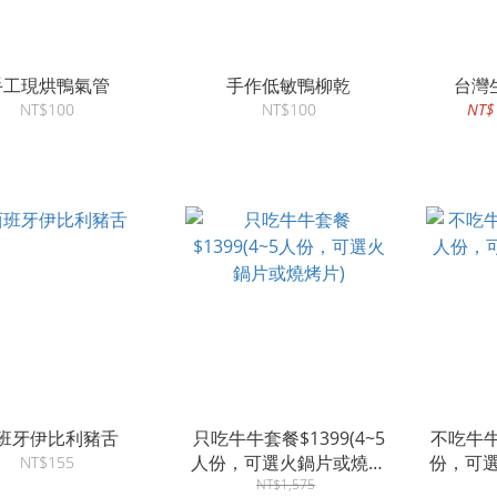
手工現烘鴨氣管
手作低敏鴨柳乾
台灣
NT$100
NT$100
NT$
班牙伊比利豬舌
只吃牛牛套餐$1399(4~5
不吃牛牛套
人份，可選火鍋片或燒烤
份，可選
NT$155
NT$1,575
片)