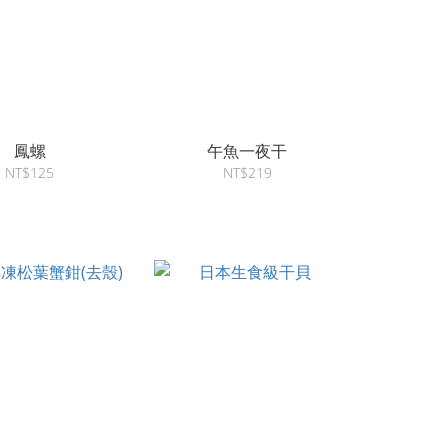
鳳螺
午魚一夜干
NT$125
NT$219