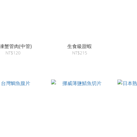
凍蟹管肉(中管)
生食級甜蝦
NT$120
NT$215