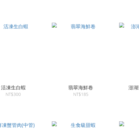
活凍生白蝦
翡翠海鮮卷
澎湖
NT$300
NT$185