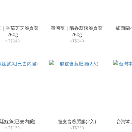
辣｜香茄芝芝脆貢菜
灣沏辣｜醋香蒜辣脆貢菜
紐西蘭
260g
260g
NT$240
NT$240
廷魷魚(已去內臟)
脆皮含蔥肥腸(2入)
台灣本
NT$139
NT$230