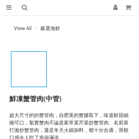
View All
嚴選海鮮
鮮凍蟹管肉(中管)
超大尺寸的的蟹管肉，自肥美的蟹腿取下，味道鮮甜細
緻可口，紮實蟹肉不論是家常菜芹菜炒蟹管肉、名廚菜
打拋炒蟹管肉，還是冬天火鍋加料，都十分合適，滑順
口感令人吃了幸福滿溢。