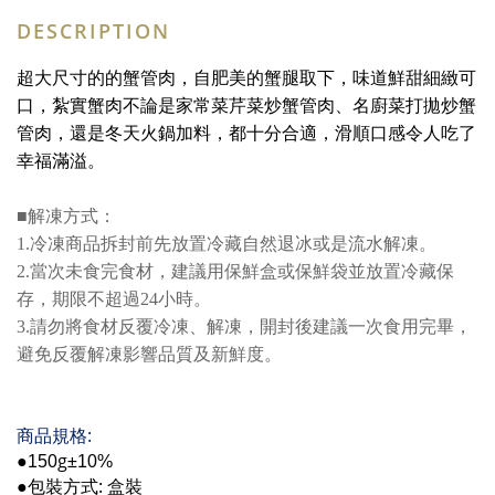
DESCRIPTION
超大尺寸的的蟹管肉，自肥美的蟹腿取下，味道鮮甜細緻可
口，紮實蟹肉不論是家常菜芹菜炒蟹管肉、名廚菜打拋炒蟹
管肉，還是冬天火鍋加料，都十分合適，滑順口感令人吃了
幸福滿溢。
■解凍方式：
1.冷凍商品拆封前先放置冷藏自然退冰或是流水解凍。
2.當次未食完食材，建議用保鮮盒或保鮮袋並放置冷藏保
存，期限不超過24小時。
3.請勿將食材反覆冷凍、解凍，開封後建議一次食用完畢，
避免反覆解凍影響品質及新鮮度。
:
商品規格
g
●150
±10%
: 盒裝
●包裝方式