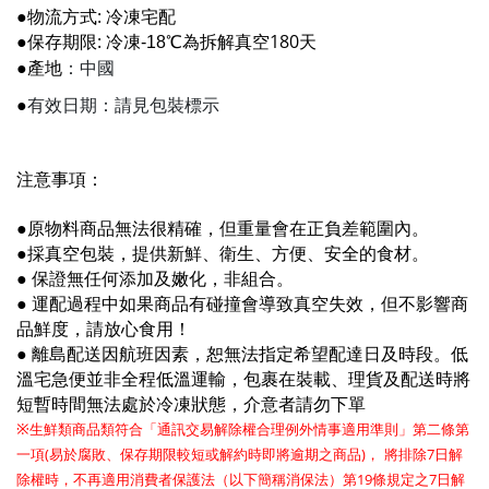
:
●物流方式
冷凍宅配
:
180
●保存期限
冷凍
-18
℃為拆解真空
天
：中國
●產地
●
有效日期：請見包裝標示
注意事項：
●原物料商品
無法很精確，但重量會在正負差範圍內。
●
採真空包裝，提供新鮮、衛生、方便、安全的食材。
●
保證無任何添加及嫩化，非組合。
●
運配過程中如果商品有碰撞會導致真空失效，但不影響商
品鮮度，請放心食用！
●
離島配送因航班因素，恕無法指定希望配達日及時段。低
溫宅急便並非全程低溫運輸，包裹在裝載、理貨及配送時將
短暫時間無法處於冷凍狀態，介意者請勿下單
※
生鮮類商品類符合「通訊交易解除權合理例外情事適用準則」第二條第
(
)
7
一項
易於腐敗、保存期限較短或解約時即將逾期之商品
， 將排除
日解
19
7
除權時，不再適用消費者保護法（以下簡稱消保法）第
條規定之
日解