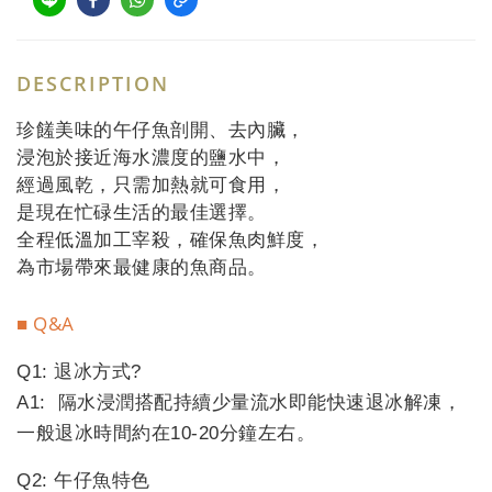
DESCRIPTION
珍饈美味的午仔魚剖開、去內臟，
浸泡於接近海水濃度的鹽水中，
經過風乾，只需加熱就可食用，
是現在忙碌生活的最佳選擇。
全程低溫加工宰殺，確保魚肉鮮度，
為市場帶來最健康的魚商品。
■ Q&A
Q1: 退冰方式?
A1: 隔水浸潤搭配持續少量流水即能快速退冰解凍，
一般退冰時間約在10-20分鐘左右。
Q2: 午仔魚特色