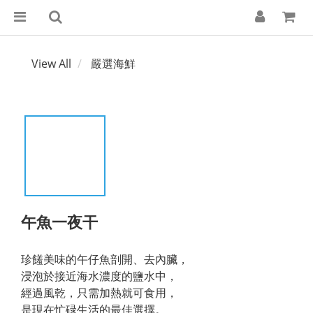
View All
嚴選海鮮
午魚一夜干
珍饈美味的午仔魚剖開、去內臟，
浸泡於接近海水濃度的鹽水中，
經過風乾，只需加熱就可食用，
是現在忙碌生活的最佳選擇。