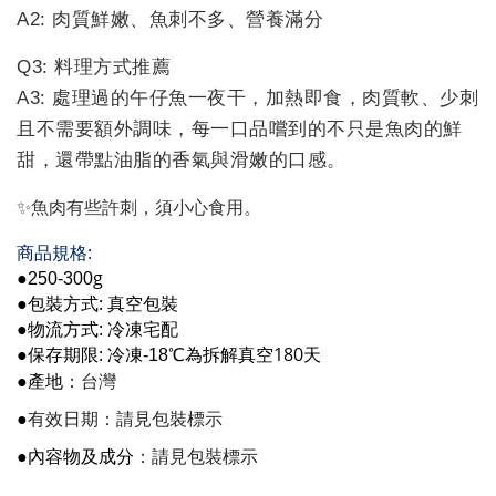
A2: 肉質鮮嫩、魚刺不多、營養滿分
Q3: 料理方式推薦
A3: 處理過的午仔魚一夜干，加熱即食，肉質軟、少刺
且不需要額外調味，每一口品嚐到的不只是魚肉的鮮
甜，還帶點油脂的香氣與滑嫩的口感。
✨魚肉有些許刺，須小心食用。
:
商品規格
g
●250-300
:
●包裝方式
真空包裝
:
●物流方式
冷凍宅配
:
180
●保存期限
冷凍
-18
℃為拆解真空
天
：台灣
●產地
●
有效日期：請見包裝標示
●內容物及成分
：請見包裝標示