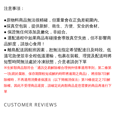
注意事項：
●原物料商品
無法很精確，但重量會在正負差範圍內。
●
採真空包裝，提供新鮮、衛生、方便、安全的食材。
●
保證無任何添加及嫩化，非組合。
●
運配過程中如果商品有碰撞會導致真空失效，但不影響商
品鮮度，請放心食用！
●
離島配送因航班因素，恕無法指定希望配達日及時段。低
溫宅急便並非全程低溫運輸，包裹在裝載、理貨及配送時將
短暫時間無法處於冷凍狀態，介意者請勿下單
※
生鮮類商品類符合「通訊交易解除權合理例外情事適用準則」第二條第
(
)
7
一項
易於腐敗、保存期限較短或解約時即將逾期之商品
， 將排除
日解
19
7
除權時，不再適用消費者保護法（以下簡稱消保法）第
條規定之
日解
除權。因此不受理商品退貨，請確定此肉類商品是您需要的商品再進行下
單
CUSTOMER REVIEWS