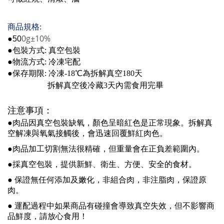
商品規格
:
0g±10%
●50
●
包裝方式
:
真空包裝
●
物流方式
:
冷凍宅配
●
保存期限
:
冷凍
-18
℃
為拆解真空
180
天
拆解真空後冷藏
3
天內需食用完畢
注意事項：
●肉品因真空包裝缺氧，顏色呈暗紅色是正常現象。拆解真
空解凍與氧氣接觸後，會迅速回覆鮮紅肉色。
●肉品加工切割無法很精確，但重量會在正負差範圍內。
●採真空包裝，提供新鮮、衛生、方便、安全的食材。
●
保證無任何添加及嫩化，非組合肉，非注脂肉，保證原
肉。
●
運配過程中如果商品有碰撞會導致真空失效，但不影響商
品鮮度，請放心食用！