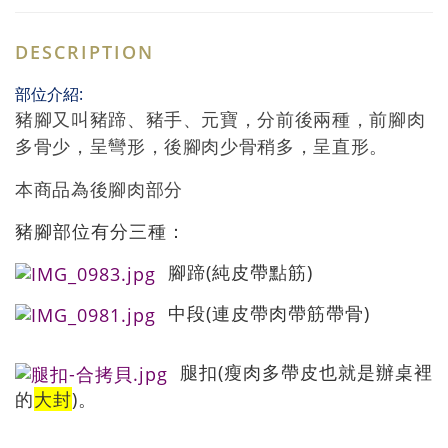
DESCRIPTION
:
部位介紹
豬腳又叫豬蹄、豬手、元寶，
分前後兩種，前腳肉
多骨少，呈彎形，後腳肉少骨稍多，呈直形。
本商品為後腳肉部分
豬腳部位有分三種：
腳蹄(純皮帶點筋)
中段(連皮帶肉帶筋帶骨)
腿扣(瘦肉多帶皮也就是辦桌裡
的
大封
)。