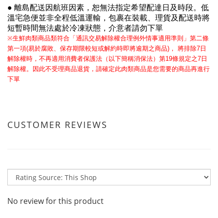
●
離島配送因航班因素，恕無法指定希望配達日及時段。低
溫宅急便並非全程低溫運輸，包裹在裝載、理貨及配送時將
短暫時間無法處於冷凍狀態，介意者請勿下單
※
生鮮肉類商品類符合「通訊交易解除權合理例外情事適用準則」第二條
第一項
(
易於腐敗、保存期限較短或解約時即將逾期之商品
)
，
將排除
7
日
解除權時，不再適用消費者保護法（以下簡稱消保法）第
19
條規定之
7
日
解除權。因此不受理商品退貨，請確定此肉類商品是您需要的商品再進行
下單
CUSTOMER REVIEWS
No review for this product