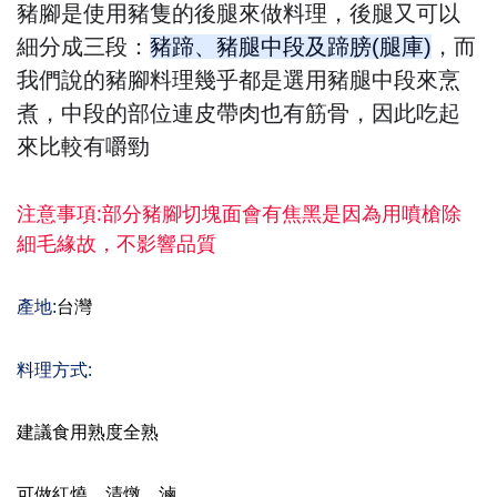
豬腳是使用豬隻的後腿來做料理，後腿又可以
細分成三段：
豬蹄、豬腿中段及蹄膀(腿庫)
，而
我們說的豬腳料理幾乎都是選用豬腿中段來烹
煮，中段的部位連皮帶肉也有筋骨，因此吃起
來比較有嚼勁
注意事項:部分豬腳切塊面會有焦黑是因為用噴槍除
細毛緣故，不影響品質
產地
:
台灣
:
料理方式
建議食用熟度全熟
可做紅燒、清燉、滷