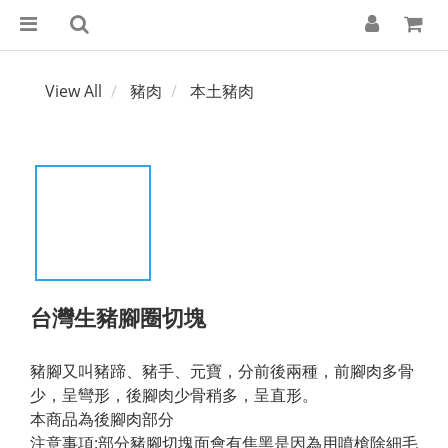
View All
豬肉
本土豬肉
台灣生豬腳圈切塊
豬腳又叫豬蹄、豬手、元寶，分前後兩種，前腳肉多骨
少，呈彎形，後腳肉少骨稍多，呈直形。
本商品為後腳肉部分
注意事項:部分豬腳切塊面會有焦黑是因為用噴槍除細毛