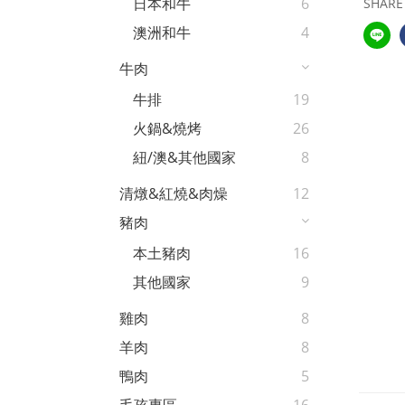
日本和牛
6
SHARE
澳洲和牛
4
牛肉
牛排
19
火鍋&燒烤
26
紐/澳&其他國家
8
清燉&紅燒&肉燥
12
豬肉
本土豬肉
16
其他國家
9
雞肉
8
羊肉
8
鴨肉
5