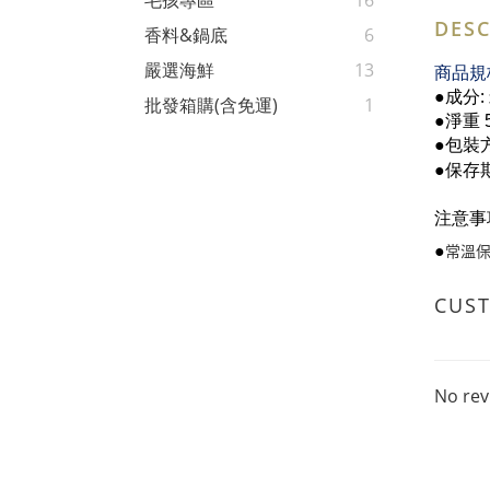
毛孩專區
16
DESC
香料&鍋底
6
嚴選海鮮
13
商品規
●成分:
批發箱購(含免運)
1
●淨重 
●包裝
●
保存
注意事
常溫
●
CUS
No rev