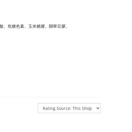
酸
、
焦糖色素
、
玉米糖膠
、
關華豆膠
。