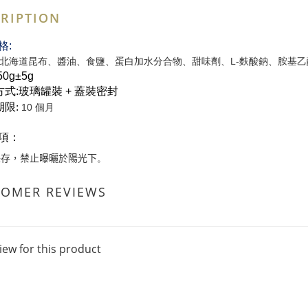
RIPTION
格
:
北海道昆布
、
醬油
、
食鹽
、
蛋白加水分合物
、
甜味劑
、
L-麩酸鈉
、
胺基乙
50g±5g
方式:玻璃罐裝 + 蓋裝密封
期限
:
10 個月
項：
保存
禁止曝曬於陽光下
，
。
TOMER REVIEWS
iew for this product