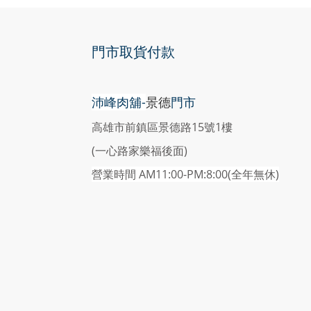
門市取貨付款
沛峰肉舖-
景德
門市
高雄市前鎮區景德路15號1樓
(一心路家樂福後面)
營業時間 AM11:00-PM:8:00(
全年無休)