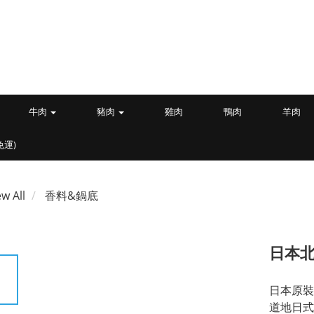
牛肉
豬肉
雞肉
鴨肉
羊肉
免運)
ew All
香料&鍋底
日本
日本原裝
道地日式