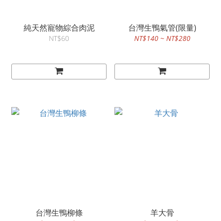
純天然寵物綜合肉泥
台灣生鴨氣管(限量)
NT$60
NT$140 ~ NT$280
台灣生鴨柳條
羊大骨