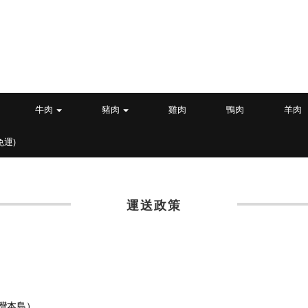
牛肉
豬肉
雞肉
鴨肉
羊肉
免運)
運送政策
灣本島）