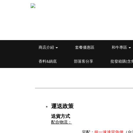
商店介紹
套餐優惠區
和牛專區
香料&鍋底
部落客分享
批發箱購(含
運送政策
送貨方式
配合物流：
宅配：
統一速達宅急便
（台