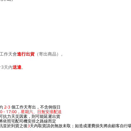
工作天會
進行出貨
（寄出商品）。
3天內
送達
。
約
2-3
個工作天寄出，不含例假日
00 - 17:00，星期六、日無安排配送
可抗力天災因素，則可能延遲出貨
況將依照宅配司機安排之路線而定
簡訊並於到貨之後
3
天內取貨請勿無故未取；如造成運費損失將由顧客自行