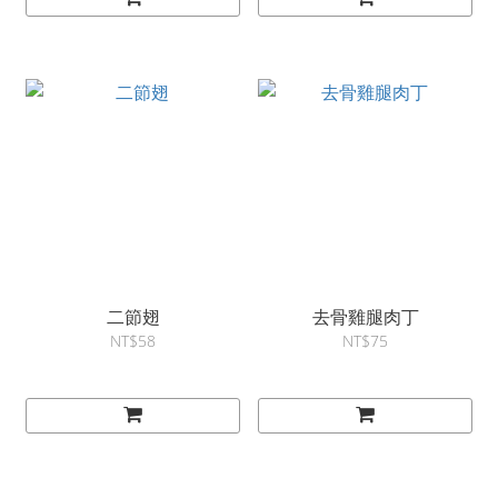
二節翅
去骨雞腿肉丁
NT$58
NT$75