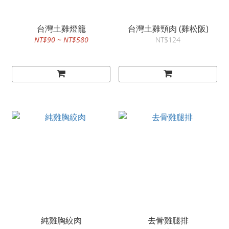
台灣土雞燈籠
台灣土雞頸肉 (雞松阪)
NT$90 ~ NT$580
NT$124
純雞胸絞肉
去骨雞腿排