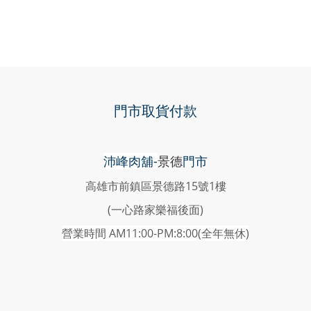
門市取貨付款
沛峰肉舖-
景德
門市
高雄市前鎮區景德路15號1樓
(一心路家樂福後面)
營業時間 AM11:00-PM:8:00(
全年無休)