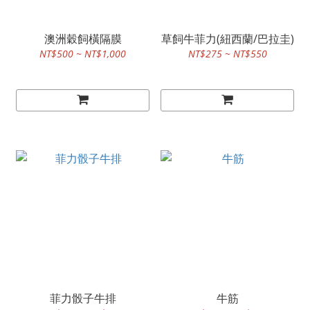
澳洲穀飼橫隔膜
草飼牛菲力(紐西蘭/巴拉圭)
NT$500 ~ NT$1,000
NT$275 ~ NT$550
菲力骰子牛排
牛筋