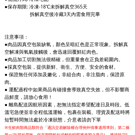
:
-18
365
●保存期限
冷凍
℃
未
拆解真空
天
3
拆解真空後冷藏
天內需食用完畢
注意事項：
●
肉品因真空包裝缺氧，顏色呈暗紅色是正常現象。
拆解真
空解凍與氧氣接觸後，會迅速回覆鮮紅肉色。
●
肉品加工切割無法很精確，但重量會在正負差範圍內。
●
採真空包裝，提供新鮮、衛生、方便、安全的食材。
●
保證無任何添加及嫩化，非組合肉，非注脂肉，保證原
肉。
●
運配過程中如果商品有碰撞會導致真空失效，但不影響商
品鮮度，請放心食用！
●
離島配送因航班因素，恕無法指定希望配達日及時段。低
溫宅急便並非全程低溫運輸，包裹在裝載、理貨及配送時將
短暫時間無法處於冷凍狀態，介意者請勿下單
生鮮肉類商品類符合「通訊交易解除權合理例外情事適用準則」第二條
※
第一項
易於腐敗、保存期限較短或解約時即將逾期之商品
，
將排除
日
(
)
7