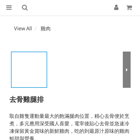
View All
雞肉
去骨雞腿排
取自雞隻運動量最大的飽滿腿肉位置，精心去骨便於烹
煮，多元應用深受國人喜愛，電宰後貼心去骨並急速冷
凍保留黃金賞味的新鮮雞肉，吃的到最原汁原味的雞肉
鮮甜與營養。