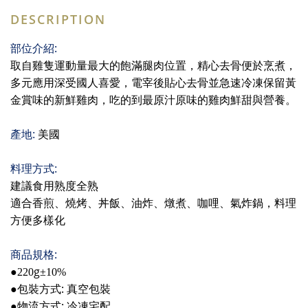
DESCRIPTION
:
部位介紹
取自雞隻運動量最大的飽滿腿肉位置，精心去骨便於烹煮，
多元應用深受國人喜愛，電宰後貼心去骨並急速冷凍保留黃
金賞味的新鮮雞肉，吃的到最原汁原味的雞肉鮮甜與營養。
產地
:
美國
料理方式
:
建議食用熟度全熟
適合香煎、燒烤、丼飯、油炸、燉煮、咖哩、氣炸鍋，料理
方便多樣化
:
商品規格
g
●220
±10%
:
●包裝方式
真空包裝
:
●物流方式
冷凍宅配