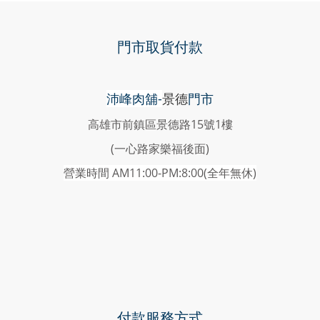
門市取貨付款
沛峰肉舖-
景德
門市
高雄市前鎮區景德路15號1樓
(一心路家樂福後面)
營業時間 AM11:00-PM:8:00(
全年無休)
付款服務方式