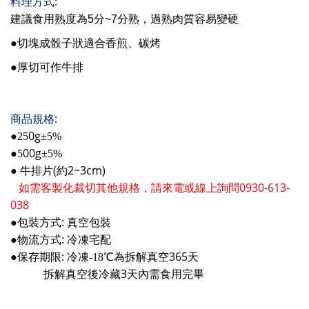
:
料理方式
建議食用熟度為
5
分
~7
分熟
，過熟肉質容易變硬 
●
切塊成骰子狀適合香煎、碳烤
●
厚切可作牛排
:
商品規格
0g
●25
±5%
00g
●5
±5%
牛排片(約2~3cm)
●
如需客製化裁切其他規格，請來電或線上詢問0930-613-
038
:
●包裝方式
真空包裝
:
●物流方式
冷凍宅配
:
365
●保存期限
冷凍
-18
℃為拆解真空
天
3
拆解真空後冷藏
天內需食用完畢