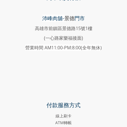
沛峰肉舖-
景德
門市
高雄市前鎮區景德路15號1樓
(一心路家樂福後面)
營業時間 AM11:00-PM:8:00(
全年無休)
付款服務方式
線上刷卡
ATM轉帳