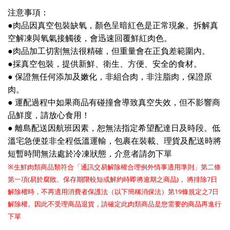
注意事項：
●
肉品因真空包裝缺氧，顏色呈暗紅色是正常現象。
拆解真
空解凍與氧氣接觸後，會迅速回覆鮮紅肉色。
●
肉品加工切割無法很精確，但重量會在正負差範圍內。
●
採真空包裝，提供新鮮、衛生、方便、安全的食材。
●
保證無任何添加及嫩化，非組合肉，非注脂肉，保證原
肉。
●
運配過程中如果商品有碰撞會導致真空失效，但不影響商
品鮮度，請放心食用！
離島配送因航班因素，恕無法指定希望配達日及時段。低
●
溫宅急便並非全程低溫運輸，包裹在裝載、理貨及配送時將
短暫時間無法處於冷凍狀態，介意者請勿下單
※
生鮮肉類商品類符合「通訊交易解除權合理例外情事適用準則」第二條
(
)
7
第一項
易於腐敗、保存期限較短或解約時即將逾期之商品
， 將排除
日
19
7
解除權時，不再適用消費者保護法（以下簡稱消保法）第
條規定之
日
解除權。因此不受理商品退貨，請確定此肉類商品是您需要的商品再進行
下單