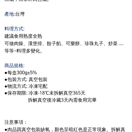
產地
:
台灣
:
料理方式
建議食用熟度全熟
可做肉燥、漢堡排、餃子餡、可樂餅、珍珠丸子、炒菜 ....
等等~料理多變化。 
:
商品規格
●每盒300g±5%
:
●
包裝方式
真空包裝
:
●
物流方式
冷凍宅配
:
-18
365
●
保存期限
冷凍
℃
未
拆解真空
天
3
拆解真空後冷藏
天內需食用完畢
注意事項：
●肉品因真空包裝缺氧，顏色呈暗紅色是正常現象。拆解真