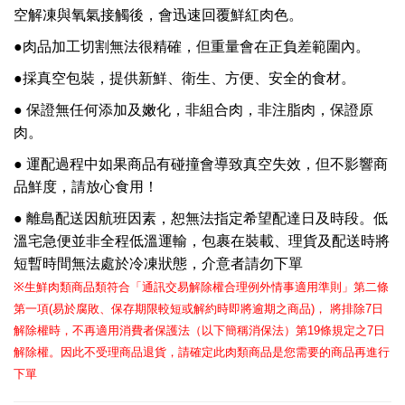
空解凍與氧氣接觸後，會迅速回覆鮮紅肉色。
●肉品加工切割無法很精確，但重量會在正負差範圍內。
●採真空包裝，提供新鮮、衛生、方便、安全的食材。
●
保證無任何添加及嫩化，非組合肉，非注脂肉，保證原
肉。
●
運配過程中如果商品有碰撞會導致真空失效，但不影響商
品鮮度，請放心食用！
●
離島配送因航班因素，恕無法指定希望配達日及時段。低
溫宅急便並非全程低溫運輸，包裹在裝載、理貨及配送時將
短暫時間無法處於冷凍狀態，介意者請勿下單
生鮮肉類商品類符合「通訊交易解除權合理例外情事適用準則」第二條
※
第一項
易於腐敗、保存期限較短或解約時即將逾期之商品
，
將排除
日
(
)
7
解除權時，不再適用消費者保護法（以下簡稱消保法）第
條規定之
日
19
7
解除權。因此不受理商品退貨，請確定此肉類商品是您需要的商品再進行
下單