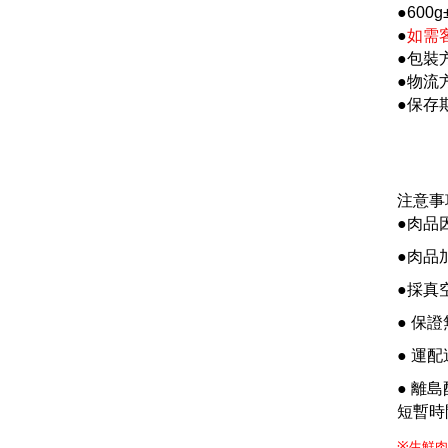
●600g
●
如需客
●
包裝
●
物流
●
保存
注意事
●肉品
●肉品
●採真
●
保證
●
運配
●
離島
短暫時
※
生鮮