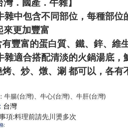
台灣．國產．牛雜】
 牛雜中包含不同部位，每種部位
起來更加豐富
含有豐富的蛋白質、鐵、鋅、維生
 牛雜適合搭配清淡的火鍋湯底，
燒烤、炒、燉、涮 都可以，各有
：牛
(
)
(
)
(
)
腸
台灣
、牛心
台灣
、牛肝
台灣
:
台灣
事項:料理前請先川燙多次
:
格