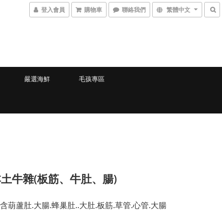
登入會員
購物車
聯絡我們
繁體中文
嚴選海鮮
毛孩專區
土牛雜(板筋、牛肚、腸)
含葫蘆肚.大腸.蜂巢肚..大肚.板筋.草管.心管.大腸