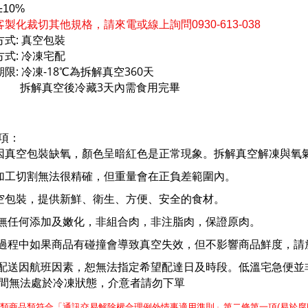
±10%
製化裁切其他規格，請來電或線上詢問0930-613-038
:
方式
真空包裝
:
方式
冷凍宅配
:
-18
360
期限
冷凍
℃
為拆解真空
天
3
拆解真空後冷藏
天內需食用完畢
項：
因真空包裝缺氧，顏色呈暗紅色是正常現象。拆解真空解凍與氧
加工切割無法很精確，但重量會在正負差範圍內。
空包裝，提供新鮮、衛生、方便、安全的食材。
無任何添加及嫩化，非組合肉，非注脂肉，保證原肉。
過程中如果商品有碰撞會導致真空失效，但不影響商品鮮度，請
配送因航班因素，恕無法指定希望配達日及時段。低溫宅急便並
間無法處於冷凍狀態，介意者請勿下單
肉類商品類符合「通訊交易解除權合理例外情事適用準則」第二條第一項
(
易於腐