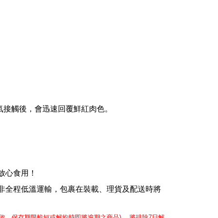
氣接觸後，會迅速回覆鮮紅肉色。
放心食用！
非全程低溫運輸，包裹在裝載、理貨及配送時將
敗、保存期限較短或解約時即將逾期之商品
)
，
將排除
7
日解