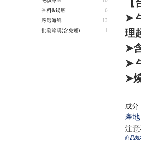
【
毛孩專區
16
香料&鍋底
6
➤
嚴選海鮮
13
理
批發箱購(含免運)
1
➤
➤
➤
成分
產地
注意
商品規