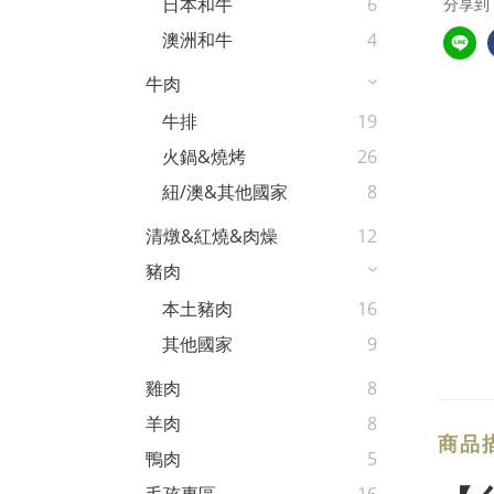
日本和牛
6
分享到
澳洲和牛
4
牛肉
牛排
19
火鍋&燒烤
26
紐/澳&其他國家
8
清燉&紅燒&肉燥
12
豬肉
本土豬肉
16
其他國家
9
雞肉
8
羊肉
8
商品
鴨肉
5