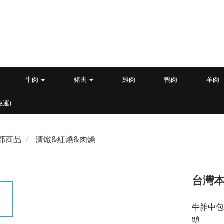
牛肉
豬肉
雞肉
鴨肉
羊肉
免運)
部商品
清燉&紅燒&肉燥
台灣本
牛雜中包
頭