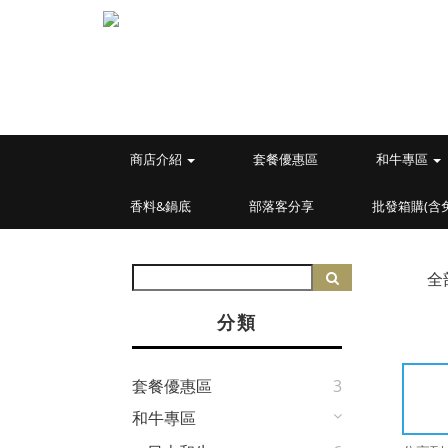
商店介紹
套餐優惠區
和牛專區
香料&鍋底
部落客分享
批發箱購(含
全
分類
套餐優惠區
3
和牛專區