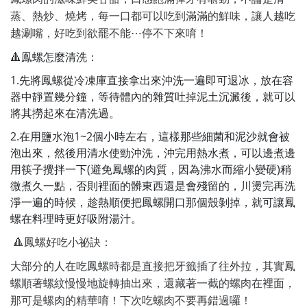
蒸、熱炒、燒烤，每一口都可以吃到滿滿的鮮味，讓人越吃
越涮嘴，好吃到欲罷不能⋯停不下來唷！
🔺鳯螺怎麼清洗：
1.先將鳳螺從冷凍庫直接拿出來沖洗一遍即可退冰，放在容
器中靜置幾分鐘，等待體內的雜質吐掉泥土沉澱後，就可以
將其撈起來在清洗過。
2.在用鹽水泡1~2個小時左右，這樣那些細菌和泥沙就會被
泡出來，然後用清水使勁沖洗，沖完用熱水煮，可以邊煮邊
用筷子攪拌一下(避免鳳螺的肉質，因為沸水而縮小變硬)稍
微煮久一點，否則裡面的髒東西還是會殘留的，川燙完再洗
淨一遍的時候，趁熱順便把鳳螺開口那個殼剝掉，就可讓鳳
螺在料理時更好吸附湯汁。
🔺
鳳螺好吃小祕訣：
大部分的人在吃鳳螺時都是直接把牙籤插了往外拉，其實鳳
螺順著螺紋慢慢地旋轉抽出來，還藏著一截的螺肉在裡面，
那可是螺肉的精華唷！下次吃螺肉不要再錯過囉！