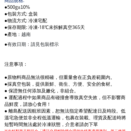
:
商品規格
g
●500
±10%
: 盒裝
●包裝方式
:
●物流方式
冷凍宅配
:
-18
365
●保存期限
冷凍
℃
未
拆解真空
天
：越南
●產地
●
有效日期：請見包裝標示
注意事項：
●原物料商品
無法很精確，但重量會在正負差範圍內。
●
採真空包裝，提供新鮮、衛生、方便、安全的食材。
●
保證無任何添加及嫩化，非組合。
●
運配過程中如果商品有碰撞會導致真空失效，但不影響商
品鮮度，請放心食用！
●
離島配送因航班因素，恕無法指定希望配達日及時段。低
溫宅急便並非全程低溫運輸，包裹在裝載、理貨及配送時將
短暫時間無法處於冷凍狀態，介意者請勿下單