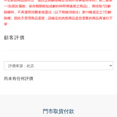
※
生鮮類商品類符合「通訊交易解除權合理例外情事適用準則」第二條第
(
)
7
一項
易於腐敗、保存期限較短或解約時即將逾期之商品
， 將排除
日解
19
7
除權時，不再適用消費者保護法（以下簡稱消保法）第
條規定之
日解
除權。因此不受理商品退貨，請確定此肉類商品是您需要的商品再進行下
單
顧客評價
尚未有任何評價
門市取貨付款