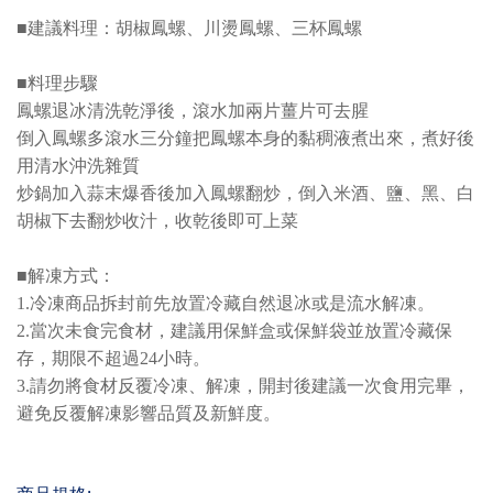
■建議料理：胡椒鳳螺、川燙鳳螺、三杯鳳螺
■料理步驟
鳳螺退冰清洗乾淨後，滾水加兩片薑片可去腥
倒入鳳螺多滾水三分鐘把鳳螺本身的黏稠液煮出來，煮好後
用清水沖洗雜質
炒鍋加入蒜末爆香後加入鳳螺翻炒，倒入米酒、鹽、黑
、白
胡椒下去翻炒收汁，收乾後即可上菜
■解凍方式：
1.冷凍商品拆封前先放置冷藏自然退冰或是流水解凍。
2.當次未食完食材，建議用保鮮盒或保鮮袋並放置冷藏保
存，期限不超過24小時。
3.請勿將食材反覆冷凍、解凍，開封後建議一次食用完畢，
避免反覆解凍影響品質及新鮮度。