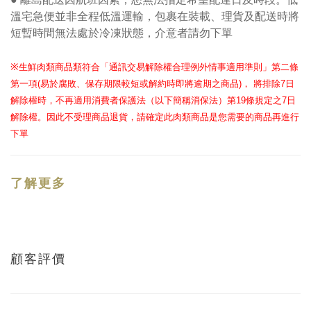
溫宅急便並非全程低溫運輸，包裹在裝載、理貨及配送時將
短暫時間無法處於冷凍狀態，介意者請勿下單
※
生鮮肉類商品類符合「通訊交易解除權合理例外情事適用準則」第二條
第一項
(
易於腐敗、保存期限較短或解約時即將逾期之商品
)
，
將排除
7
日
解除權時，不再適用消費者保護法（以下簡稱消保法）第
19
條規定之
7
日
解除權。因此不受理商品退貨，請確定此肉類商品是您需要的商品再進行
下單
了解更多
顧客評價