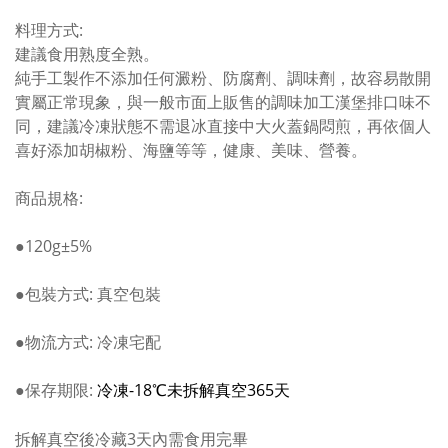
料理方式:
建議食用熟度全熟。
純手工製作不添加任何澱粉、防腐劑、調味劑，故容易散開
實屬正常現象，與一般市面上販售的調味加工漢堡排口味不
同，建議冷凍狀態不需退冰直接中大火蓋鍋悶煎，再依個人
喜好添加胡椒粉、海鹽等等，健康、美味、營養。
商品規格:
●120g±5%
●包裝方式: 真空包裝
●物流方式: 冷凍宅配
●保存期限:
-18
365
冷凍
℃
未
拆解真空
天
拆解真空後冷藏3天內需食用完畢