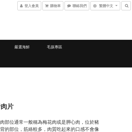
登入會員
購物車
聯絡我們
繁體中文
嚴選海鮮
毛孩專區
豬肉片
肉部位通常一般稱為梅花肉或是胛心肉，位於豬
背的部位，筋絡較多，肉質吃起來的口感不會像