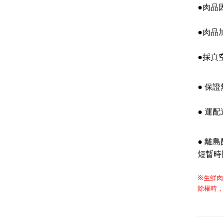
●肉品
●肉品
●採真
●
保證
●
運配
●
離島
短暫時
生鮮
※
除權時