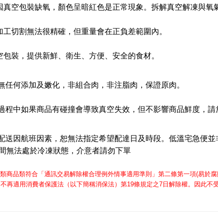
因真空包裝缺氧，顏色呈暗紅色是正常現象。拆解真空解凍與氧
加工切割無法很精確，但重量會在正負差範圍內。
空包裝，提供新鮮、衛生、方便、安全的食材。
無任何添加及嫩化，非組合肉，非注脂肉，保證原肉。
過程中如果商品有碰撞會導致真空失效，但不影響商品鮮度，請
配送因航班因素，恕無法指定希望配達日及時段。低溫宅急便並
間無法處於冷凍狀態，介意者請勿下單
肉類商品類符合「通訊交易解除權合理例外情事適用準則」第二條第一項
易於腐
(
，不再適用消費者保護法（以下簡稱消保法）第
條規定之
日解除權。因此不
19
7