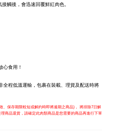
氣接觸後，會迅速回覆鮮紅肉色。
放心食用！
非全程低溫運輸，包裹在裝載、理貨及配送時將
敗、保存期限較短或解約時即將逾期之商品
，
將排除
日解
)
7
受理商品退貨，請確定此肉類商品是您需要的商品再進行下單