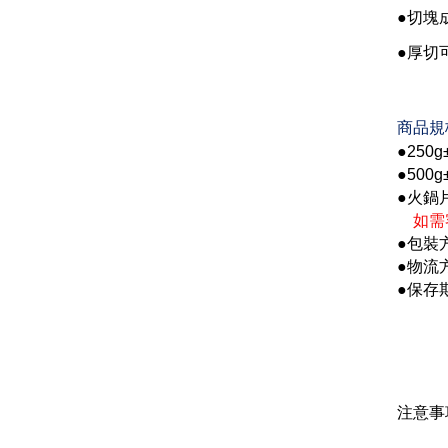
●
切塊
●
厚切
商品規
●250g
●500g
●
火鍋
如需
●
包裝
●
物流
●
保存
注意事