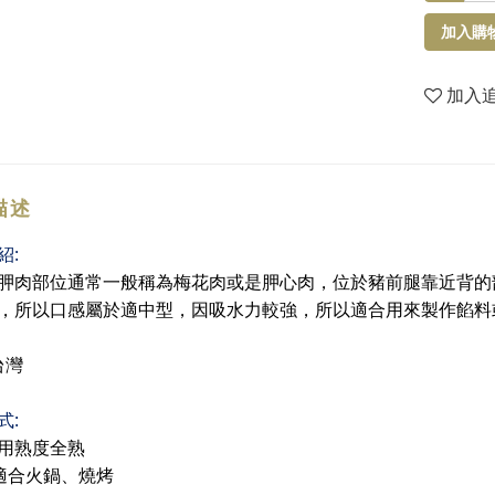
加入購
加入
描述
:
紹
胛肉部位通常一般稱為梅花肉或是胛心肉，位於豬前腿靠近背的
，所以口感屬於適中型，因吸水力較強，所以適合用來製作餡料
台灣
:
式
用熟度全熟
適合火鍋、燒烤