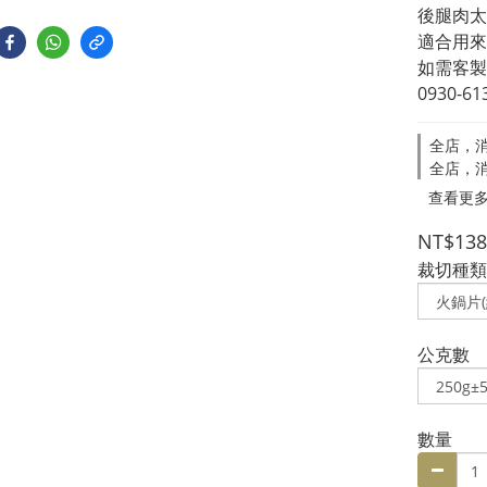
後腿肉太
適合用來
如需客製
0930-61
全店，消
全店，消
查看更
NT$138
裁切種類
公克數
數量