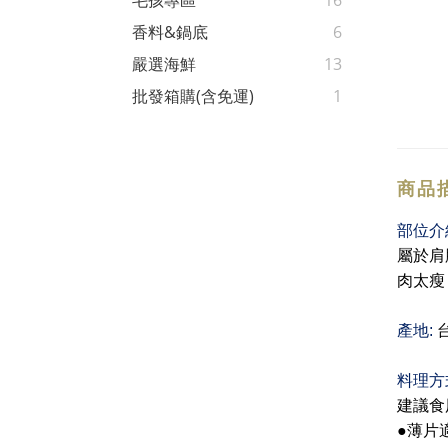
毛孩專區
16
香料&鍋底
6
嚴選海鮮
13
批發箱購(含免運)
1
商品
部位介
屬於肩
肉太瘦
產地
:
料理方
建議食
●
薄片