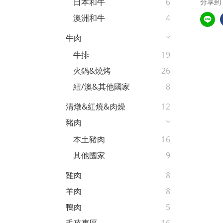
日本和牛
6
分享到
澳洲和牛
4
牛肉
牛排
19
火鍋&燒烤
26
紐/澳&其他國家
8
清燉&紅燒&肉燥
12
豬肉
本土豬肉
16
其他國家
9
雞肉
8
羊肉
8
鴨肉
5