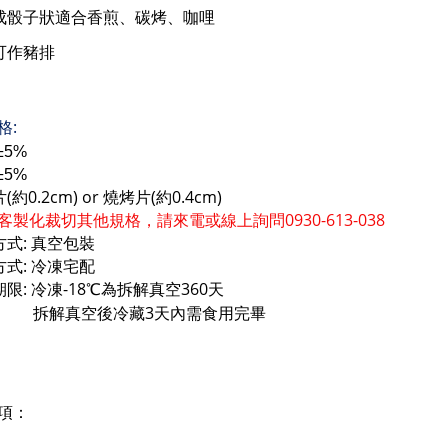
成骰子狀適合香煎、碳烤、咖哩
可作豬排
:
格
±5%
±5%
(
0.2cm) or
(
0.4cm)
片
約
燒烤片
約
客製化裁切其他規格，請來電或線上詢問0930-613-038
:
方式
真空包裝
:
方式
冷凍宅配
:
-18
360
期限
冷凍
℃
為拆解真空
天
3
拆解真空後冷藏
天內需食用完畢
項：