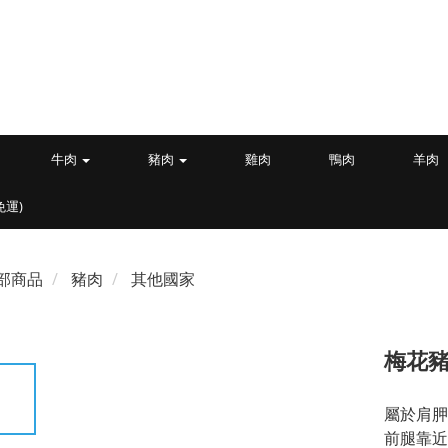
牛肉
豬肉
雞肉
鴨肉
羊肉
免運)
部商品
豬肉
其他國家
梅花
屬於肩胛
前腿靠近