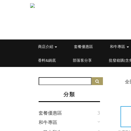
商店介紹
套餐優惠區
和牛專區
香料&鍋底
部落客分享
批發箱購(含
全
分類
套餐優惠區
3
和牛專區